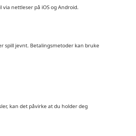
l via nettleser på iOS og Android.
er spill jevnt. Betalingsmetoder kan bruke
ler, kan det påvirke at du holder deg