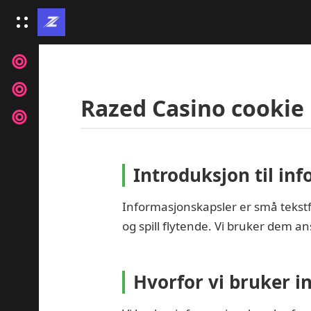
Razed Casino cookie 
Introduksjon til in
Informasjonskapsler er små tekstf
og spill flytende. Vi bruker dem an
Hvorfor vi bruker i