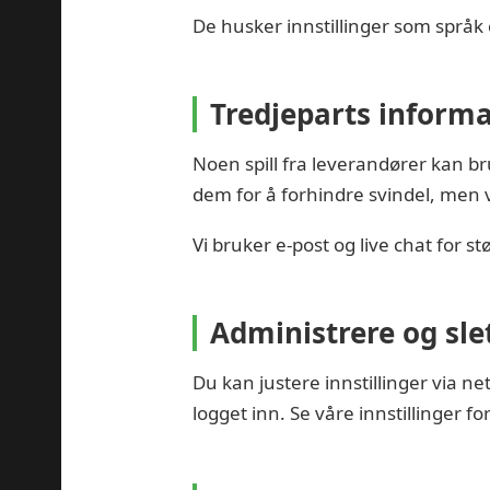
De husker innstillinger som språk e
Tredjeparts inform
Noen spill fra leverandører kan br
dem for å forhindre svindel, men v
Vi bruker e-post og live chat for s
Administrere og sle
Du kan justere innstillinger via n
logget inn. Se våre innstillinger 